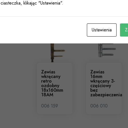
ciasteczka, klikając "Ustawienia".
Podobne Produkty
Ustawienia
Z
Zawias
Zawias
wkręcany
16mm
retro
wkręcany 3-
ozdobny
częściowy
18x160mm
bez
18AM
zabezpieczenia
006 159
006 010