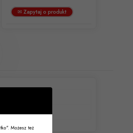
✉ Zapytaj o produkt
m, 75×14
ały
ystko". Możesz też