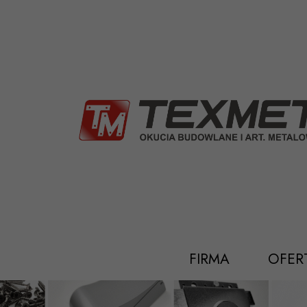
Przejdź
do
treści
FIRMA
OFER