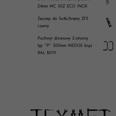
24mm MC 30Z ECO INOX
Zaczep do furtki/bramy ZF3
czarny
Pochwyt drzwiowy 2-stronny
typ “P” 300mm MEDOS brąz
RAL 8019