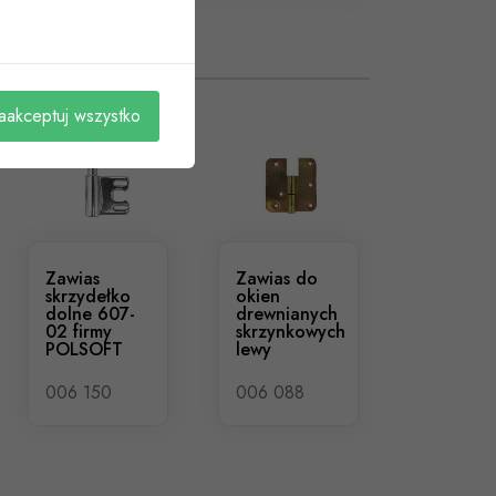
aakceptuj wszystko
Zawias
Zawias do
skrzydełko
okien
dolne 607-
drewnianych
02 firmy
skrzynkowych
POLSOFT
lewy
006 150
006 088