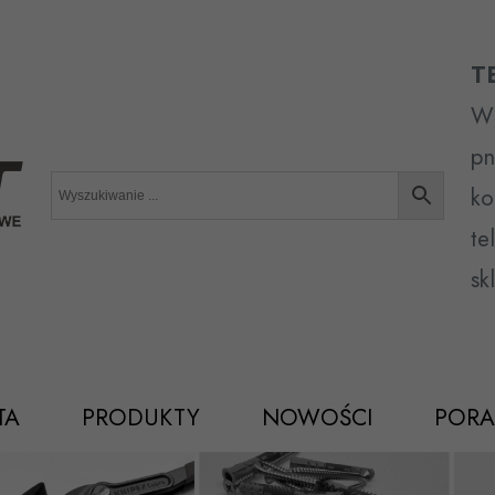
T
Wr
pn
ko
te
sk
TA
PRODUKTY
NOWOŚCI
PORA