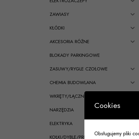
ELEKTROZACZEPY
ZAWIASY
KŁÓDKI
AKCESORIA RÓŻNE
BLOKADY PARKINGOWE
ZASUWY/RYGLE CZOŁOWE
CHEMIA BUDOWLANA
WKRĘTY/ŁĄCZNIKI CIESIELSKIE
Cookies
NARZĘDZIA
ELEKTRYKA
Obsługujemy pliki coo
KOŁKI/DYBLE/PRĘTY