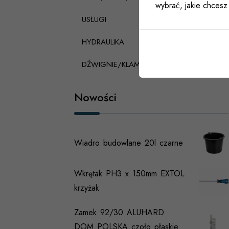
wybrać, jakie chcesz 
USŁUGI
HYDRAULIKA
DŹWIGNIE/KLAMKI PANICZNE
Nowości
Wiadro budowlane 20l czarne
Wkrętak PH3 x 150mm EXTOL
krzyżak
Zamek 92/30 ALUHARD
DOM POLSKA czoło płaskie