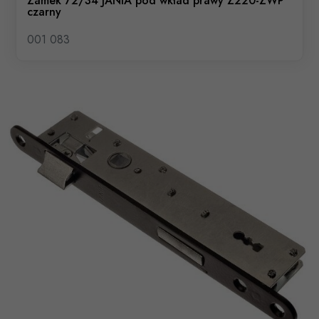
Zamek 72/34 JANIA pod wkład prawy Z220-ZWP
czarny
001 083