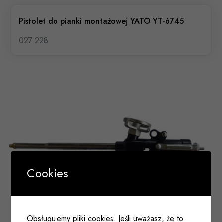
Pistolet do pianki montażowej YATO YT-6745
027 228
Cookies
Obsługujemy pliki cookies. Jeśli uważasz, że to