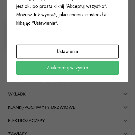
jest ok, po prostu kliknij "Akceptuj wszystko".
Możesz też wybrać, jakie chcesz ciasteczka,
klikając "Ustawienia".
Pistolet metalowy do pianki z regulacją DREL
027 756
Ustawienia
ZAMKI
Zaakceptuj wszystko
SAMOZAMYKACZE/SIŁOWNIKI
WKŁADKI
KLAMKI/POCHWYTY DRZWIOWE
ELEKTROZACZEPY
ZAWIASY