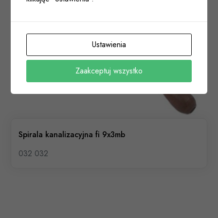
Ustawienia
Zaakceptuj wszystko
Spirala kanalizacyjna fi 9x3mb
032 032