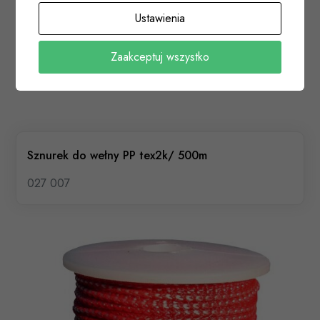
Ustawienia
Zaakceptuj wszystko
Sznurek do wełny PP tex2k/ 500m
027 007