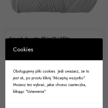
Sznurek do wełny PP tex2k/ 250m
027 222
Cookies
Obsługujemy pliki cookies. Jeśli uważasz, że to
jest ok, po prostu kliknij "Akceptuj wszystko".
Możesz też wybrać, jakie chcesz ciasteczka,
klikając "Ustawienia".