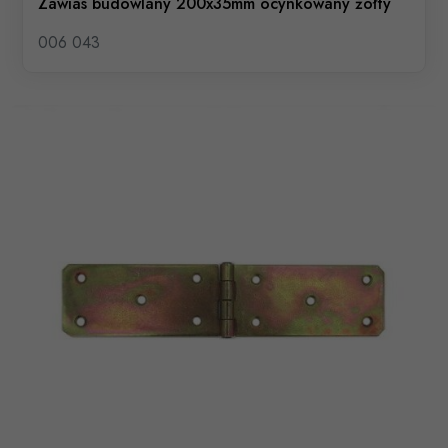
Zawias budowlany 200x35mm ocynkowany żółty
006 043