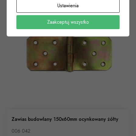
Ustawienia
Zaakceptuj wszystko
Zawias budowlany 150x60mm ocynkowany żółty
006 042