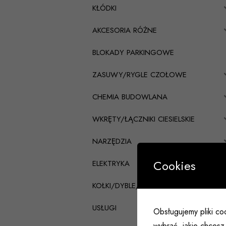
KŁÓDKI
AKCESORIA RÓŻNE
BLOKADY PARKINGOWE
ZASUWY/RYGLE CZOŁOWE
CHEMIA BUDOWLANA
WKRĘTY/ŁĄCZNIKI CIESIELSKIE
NARZĘDZIA
Cookies
ELEKTRYKA
KOŁKI/DYBLE/PRĘTY
USŁUGI
Obsługujemy pliki coo
wybrać, jakie chcesz 