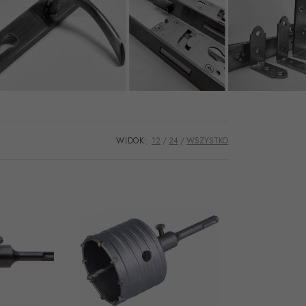
WIDOK:
12
24
WSZYSTKO