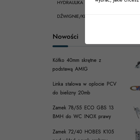
HYDRAULIKA
DŹWIGNIE/KLAMKI PANICZNE
Nowości
Kółko 40mm skrętne z
podstawą AMIG
Linka stalowa w oplocie PCV
do bielizny 20mb
Zamek 78/55 ECO GBS 13
BMH do WC INOX prawy
Zamek 72/40 HOBES K105