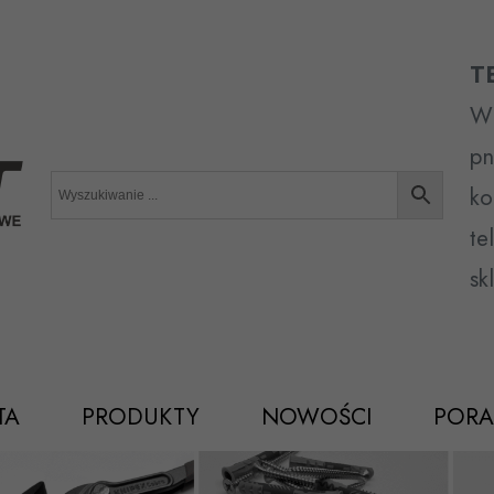
T
Wr
pn
ko
te
sk
TA
PRODUKTY
NOWOŚCI
PORA