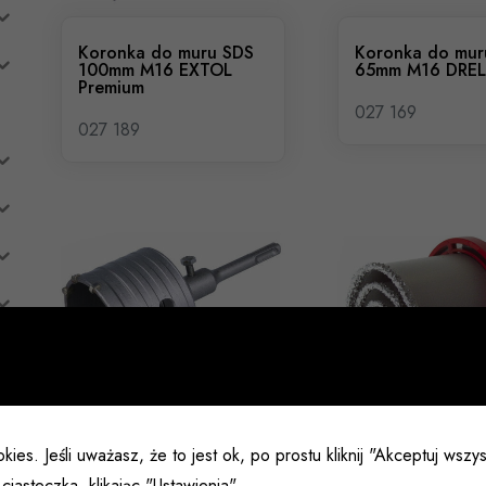
Koronka do muru SDS
Koronka do mur
100mm M16 EXTOL
65mm M16 DREL
Premium
027 169
027 189
Koronka do muru SDS
Koronki do muru
kies. Jeśli uważasz, że to jest ok, po prostu kliknij "Akceptuj wsz
79mm M16 EXTOL
73mm EXTOL Pr
Premium
ciasteczka, klikając "Ustawienia".