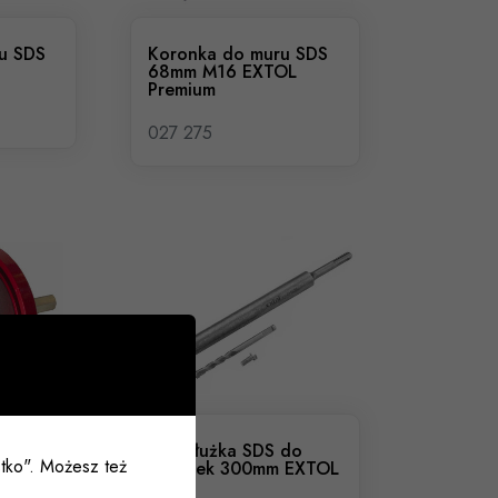
u SDS
Koronka do muru SDS
68mm M16 EXTOL
Premium
027 275
 33-53-
Przedłużka SDS do
ystko". Możesz też
emium
koronek 300mm EXTOL