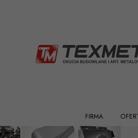
Przejdź
do
treści
FIRMA
OFER