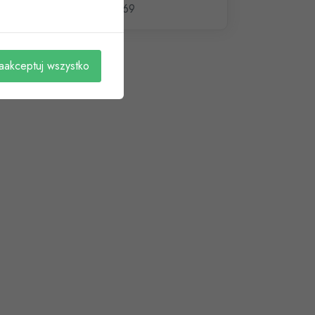
027 269
aakceptuj wszystko