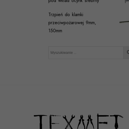
pod wkład ocynk srebrny
Trzpień do klamki
przeciwpożarowej 9mm,
150mm