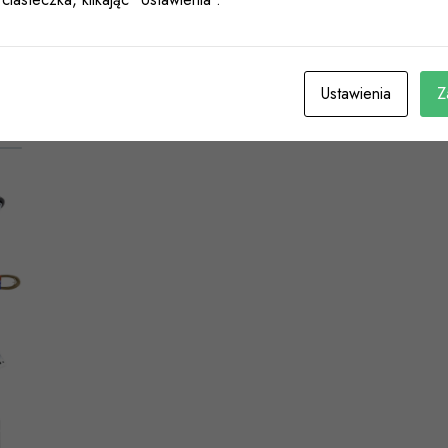
027 330
027 267
Ustawienia
Z