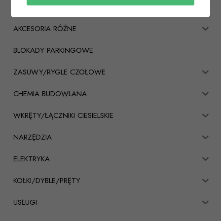
KŁÓDKI
AKCESORIA RÓŻNE
BLOKADY PARKINGOWE
ZASUWY/RYGLE CZOŁOWE
CHEMIA BUDOWLANA
WKRĘTY/ŁĄCZNIKI CIESIELSKIE
NARZĘDZIA
ELEKTRYKA
KOŁKI/DYBLE/PRĘTY
USŁUGI