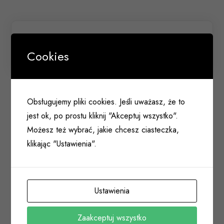
Koszulki termokurczliwe MIX PRC2 (164szt.)
Cookies
027 390
ZAMKI
Obsługujemy pliki cookies. Jeśli uważasz, że to
jest ok, po prostu kliknij "Akceptuj wszystko".
SAMOZAMYKACZE/SIŁOWNIKI
Możesz też wybrać, jakie chcesz ciasteczka,
WKŁADKI
klikając "Ustawienia".
KLAMKI/POCHWYTY DRZWIOWE
ELEKTROZACZEPY
Ustawienia
ZAWIASY
Zaakceptuj wszystko