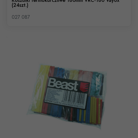
Koszulki termokurczliwe 180mm VRC-180 Vayox
(24szt.)
027 087