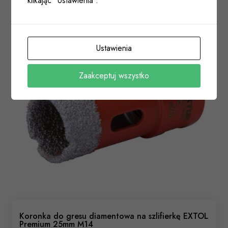
klikając "Ustawienia".
Ustawienia
Zaakceptuj wszystko
Koronka do gresu diamentowa na szlifierkę EXTOL
Premium 25mm M14