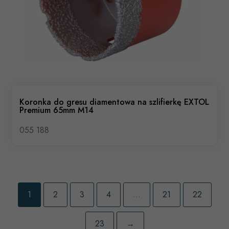
Koronka do gresu diamentowa na szlifierkę EXTOL
Premium 65mm M14
055 188
1
2
3
4
…
21
22
23
→