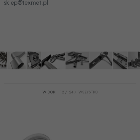
sklep@texmet.pl
WIDOK:
12
24
WSZYSTKO