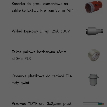
Koronka do gresu diamentowa na
szlifierkę EXTOL Premium 38mm M14
Wkład topikowy DII/gF 25A 500V
Taśma pakowa bezbarwna 48mm
x50mb PLX
Oprawka plastikowa do żarówki E14
mały gwint
Przewód YDYP drut 3x2,5mm płaski