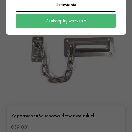
Ustawienia
Zaakceptuj wszystko
Zapornica łańcuchowa drzwiowa nikiel
039 001