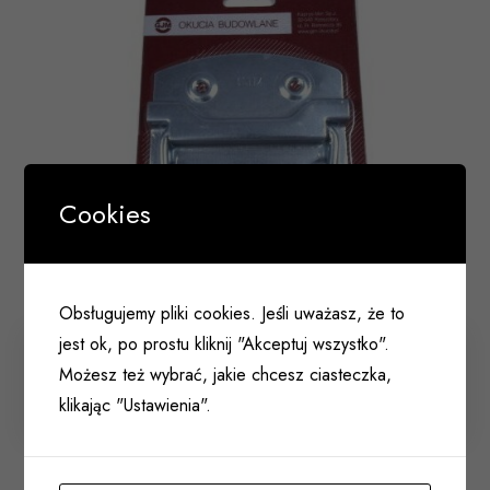
Cookies
Obsługujemy pliki cookies. Jeśli uważasz, że to
jest ok, po prostu kliknij "Akceptuj wszystko".
Uchwyt do skrzyni 110x80mm
Możesz też wybrać, jakie chcesz ciasteczka,
klikając "Ustawienia".
045 012