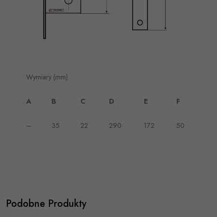
Wymiary (mm)
A
B
C
D
E
F
–
35
22
290
172
50
Podobne Produkty