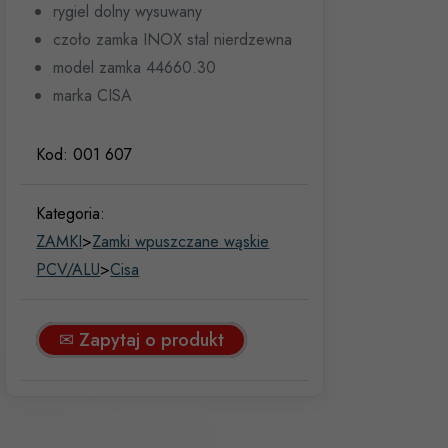
rygiel dolny wysuwany
czoło zamka INOX stal nierdzewna
model zamka 44660.30
marka CISA
Kod:
001 607
Kategoria:
ZAMKI
>
Zamki wpuszczane wąskie
PCV/ALU
>
Cisa
✉ Zapytaj o produkt