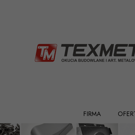
Przejdź
do
treści
FIRMA
OFER