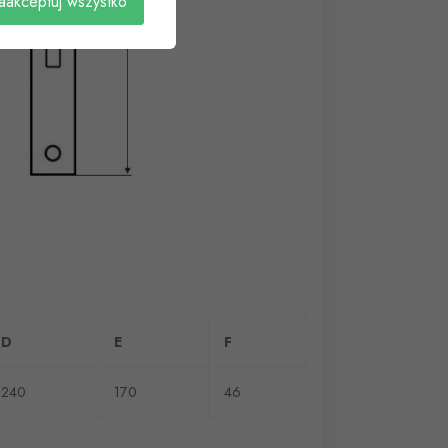
aakceptuj wszystko
D
E
F
240
170
46