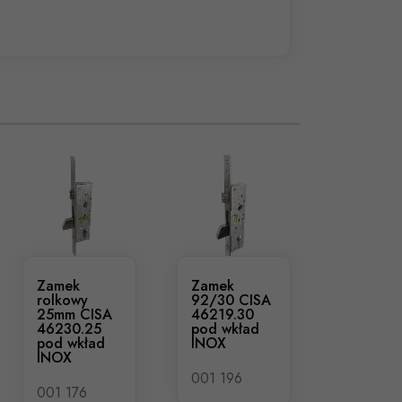
Zamek
Zamek
rolkowy
92/30 CISA
25mm CISA
46219.30
46230.25
pod wkład
pod wkład
INOX
INOX
001 196
001 176