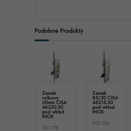
Podobne Produkty
Zamek
Zamek
rolkowy
85/30 CISA
30mm CISA
46215.30
46230.30
pod wkład
pod wkład
INOX
INOX
001 136
001 178