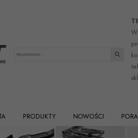
T
Wr
pn
ko
te
sk
TA
PRODUKTY
NOWOŚCI
PORA