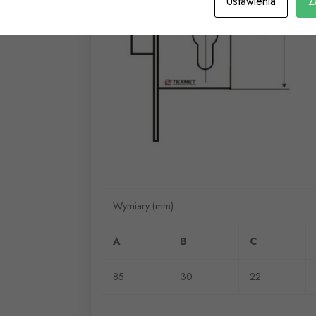
Ustawienia
Z
Wymiary (mm)
A
B
C
85
30
22