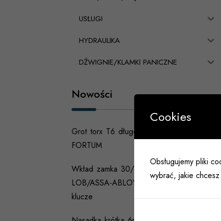
USŁUGI
HYDRAULIKA
DŹWIGNIE/KLAMKI PANICZNE
Nowości
Cookies
Grot torx T6 długość 25mm
FORTUM
Obsługujemy pliki coo
Wkład zamka 30/60 ARES
wybrać, jakie chcesz 
LOB/ASSA-ABLOY nikiel 3
klucze
Nasadka krótka 6mm 1/4 cala