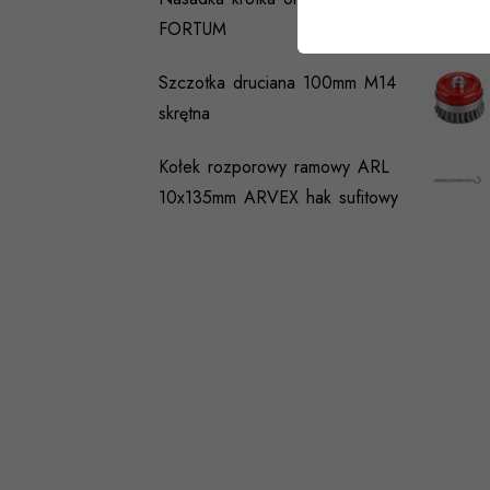
FORTUM
Szczotka druciana 100mm M14
skrętna
Kołek rozporowy ramowy ARL
10x135mm ARVEX hak sufitowy