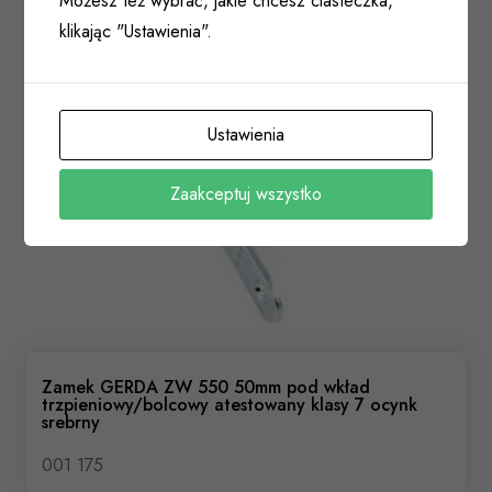
Możesz też wybrać, jakie chcesz ciasteczka,
klikając "Ustawienia".
Ustawienia
Zaakceptuj wszystko
Zamek GERDA ZW 550 50mm pod wkład
trzpieniowy/bolcowy atestowany klasy 7 ocynk
srebrny
001 175