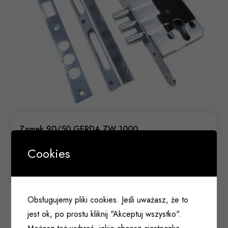
Zamek 90/50 GERDA ZW 1000
trzpieniowy/bolcowy pod wkład atestowany klasy
7 ocynk srebrny
Cookies
001 098
Obsługujemy pliki cookies. Jeśli uważasz, że to
jest ok, po prostu kliknij "Akceptuj wszystko".