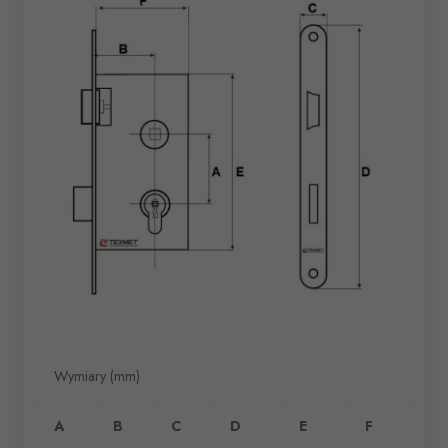
Wymiary (mm)
A
B
C
D
E
F