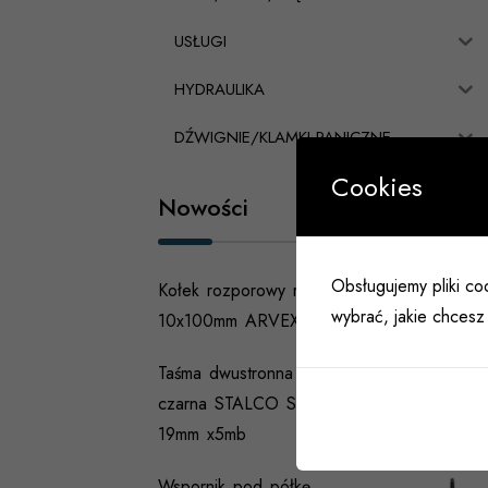
USŁUGI
HYDRAULIKA
DŹWIGNIE/KLAMKI PANICZNE
Cookies
Nowości
Obsługujemy pliki coo
Kołek rozporowy ramowy AC
wybrać, jakie chcesz 
10x100mm ARVEX klucz
Taśma dwustronna piankowa
czarna STALCO STRONG
19mm x5mb
Wspornik pod półkę