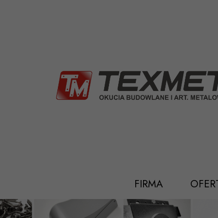
Przejdź
do
treści
FIRMA
OFER