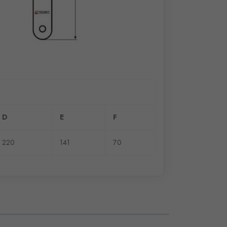
D
E
F
220
141
70