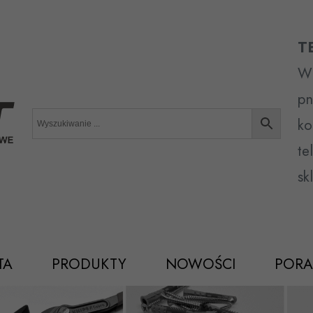
T
Wr
pn
ko
te
sk
TA
PRODUKTY
NOWOŚCI
PORA