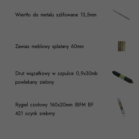
Wiertło do metalu szlifowane 13,5mm
Zawias meblowy splatany 60mm
Drut wiązałkowy w szpulce 0,9x30mb
powlekany zielony
Rygiel czołowy 160x20mm IBFM BF
421 ocynk srebrny