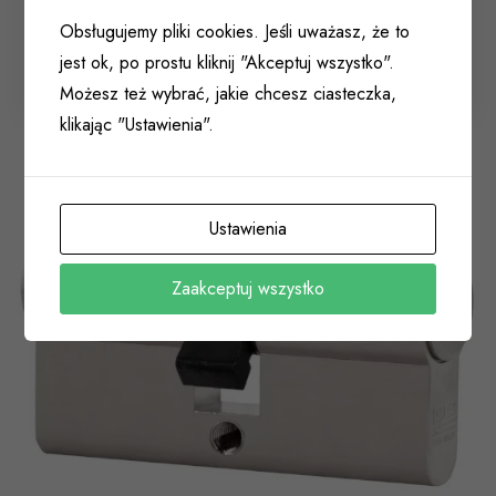
Wkład zamka 40/50 ARES LOB/ASSA-ABLOY
Obsługujemy pliki cookies. Jeśli uważasz, że to
nikiel 5 kluczy
jest ok, po prostu kliknij "Akceptuj wszystko".
003 014
Możesz też wybrać, jakie chcesz ciasteczka,
klikając "Ustawienia".
Ustawienia
Zaakceptuj wszystko