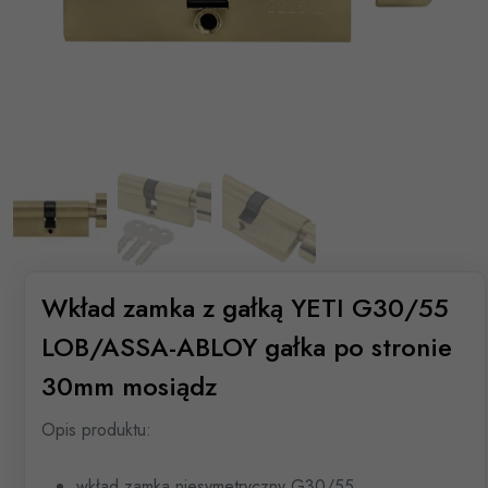
Wkład zamka z gałką YETI G30/55
LOB/ASSA-ABLOY gałka po stronie
30mm mosiądz
Opis produktu:
wkład zamka niesymetryczny G30/55