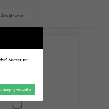
e dodatkowe
ystko". Możesz też
aakceptuj wszystko