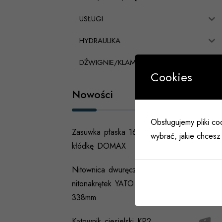
USŁUGI
HYDRAULIKA
DŹWIGNIE/KLAMKI PANICZNE
Cookies
Nowości
Obsługujemy pliki coo
Zasuwka płaska 160mm na
wybrać, jakie chcesz 
kłódkę DOMAX
Nitownica dwuręczna do
nitonakrętek YATO YT-36119
338mm
Kątownik ciesielski KP2