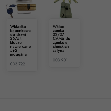
Wkładka
Wkład
bębenkowa
zamka
do drzwi
32/37
36/54
CAM6 do
klucze
zamków
nawiercane
chińskich
5+2
satyna
mosiężna
003 901
003 722