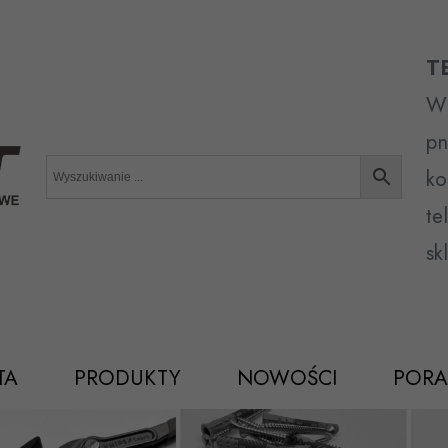
T
Wr
pn
ko
te
sk
TA
PRODUKTY
NOWOŚCI
PORA