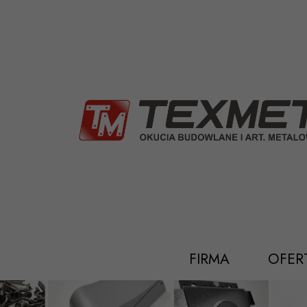
Przejdź
do
treści
FIRMA
OFER