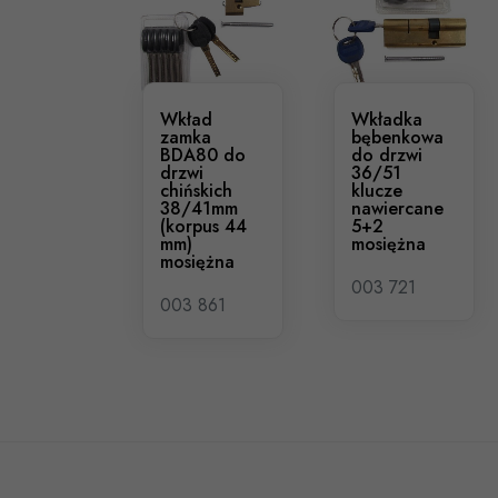
Wkład
Wkładka
zamka
bębenkowa
BDA80 do
do drzwi
drzwi
36/51
chińskich
klucze
38/41mm
nawiercane
(korpus 44
5+2
mm)
mosiężna
mosiężna
003 721
003 861