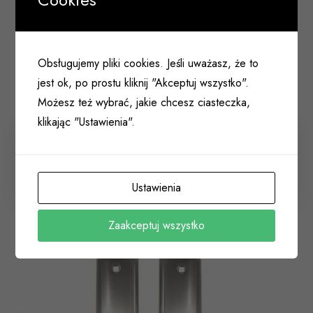
Obsługujemy pliki cookies. Jeśli uważasz, że to
jest ok, po prostu kliknij "Akceptuj wszystko".
Możesz też wybrać, jakie chcesz ciasteczka,
klikając "Ustawienia".
Uchwyt-klamka Cezar KCR 412P firmy INFINITY
LINE 72mm na wkład bębenkowy prawa
011 131
Ustawienia
Zaakceptuj wszystko