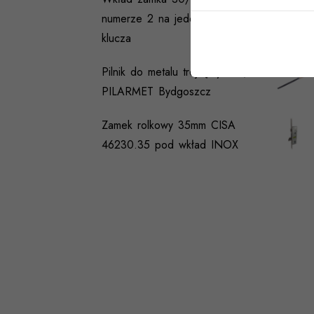
numerze 2 na jeden wzór
klucza
Pilnik do metalu trójkątny 125/1
PILARMET Bydgoszcz
Zamek rolkowy 35mm CISA
46230.35 pod wkład INOX