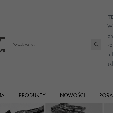
T
Wr
pn
ko
te
sk
TA
PRODUKTY
NOWOŚCI
PORA