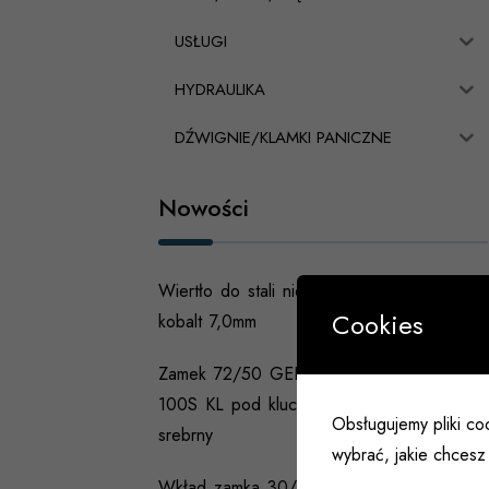
USŁUGI
HYDRAULIKA
DŹWIGNIE/KLAMKI PANICZNE
Nowości
Wiertło do stali nierdzewnej
Cookies
kobalt 7,0mm
Zamek 72/50 GERDA ZW
100S KL pod klucz ocynk
Obsługujemy pliki coo
srebrny
wybrać, jakie chcesz 
Wkład zamka 30/35 LOB o