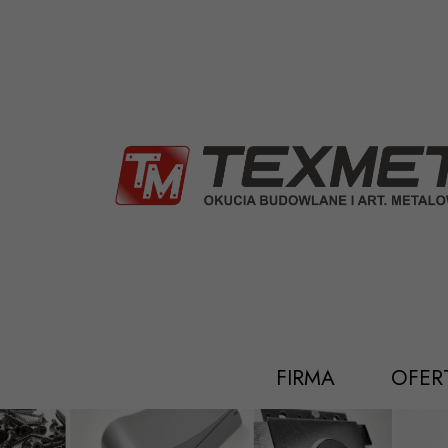
Przejdź
do
treści
FIRMA
OFER