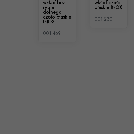
wkład bez
wkład czoło
rygla
płaskie INOX
dolnego
czoło płaskie
001 230
INOX
001 469