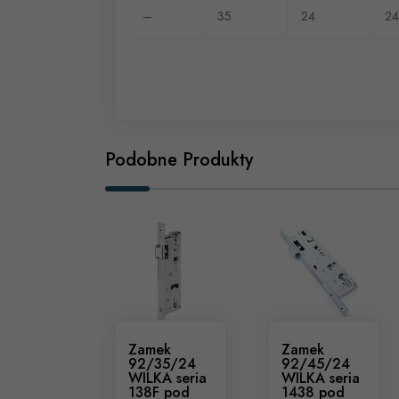
–
35
24
2
Podobne Produkty
Zamek
Zamek
92/35/24
92/45/24
WILKA seria
WILKA seria
138F pod
1438 pod