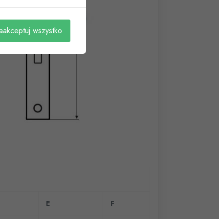
aakceptuj wszystko
E
F