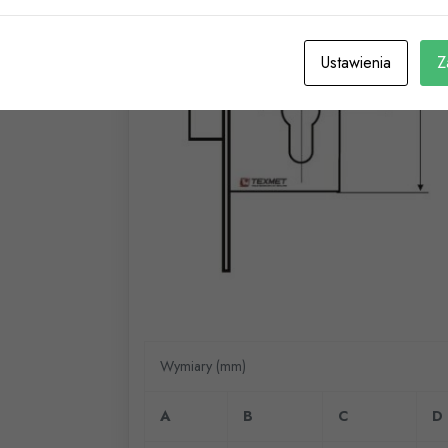
Ustawienia
Z
Wymiary (mm)
A
B
C
D