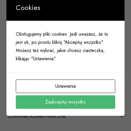
BLOKADY PARKINGOWE
Cookies
ZASUWY/RYGLE CZOŁOWE
CHEMIA BUDOWLANA
Obsługujemy pliki cookies. Jeśli uważasz, że to
WKRĘTY/ŁĄCZNIKI CIESIELSKIE
jest ok, po prostu kliknij "Akceptuj wszystko".
Możesz też wybrać, jakie chcesz ciasteczka,
NARZĘDZIA
klikając "Ustawienia".
ELEKTRYKA
KOŁKI/DYBLE/PRĘTY
Ustawienia
USŁUGI
Zaakceptuj wszystko
HYDRAULIKA
DŹWIGNIE/KLAMKI PANICZNE