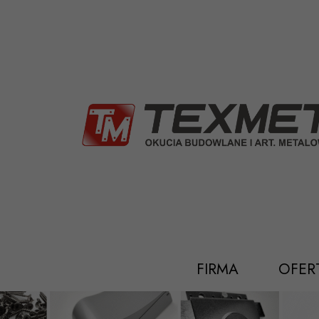
Przejdź
do
treści
FIRMA
OFER