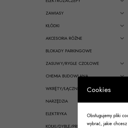
ELEKTROZACZEPY
ZAWIASY
KŁÓDKI
AKCESORIA RÓŻNE
BLOKADY PARKINGOWE
ZASUWY/RYGLE CZOŁOWE
CHEMIA BUDOWLANA
Cookies
WKRĘTY/ŁĄCZNIKI CIESIELSKIE
NARZĘDZIA
ELEKTRYKA
Obsługujemy pliki coo
wybrać, jakie chcesz 
KOŁKI/DYBLE/PRĘTY