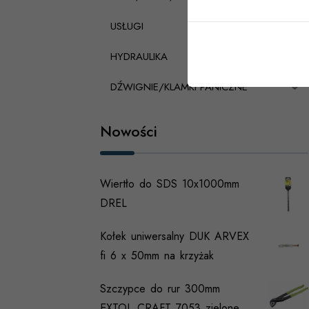
USŁUGI
HYDRAULIKA
DŹWIGNIE/KLAMKI PANICZNE
Nowości
Wiertło do SDS 10x1000mm
DREL
Kołek uniwersalny DUK ARVEX
fi 6 x 50mm na krzyżak
Szczypce do rur 300mm
EXTOL CRAFT 7053 zielone