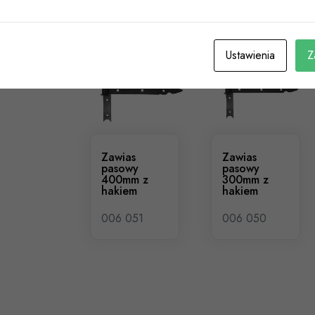
Podobne Produkty
Ustawienia
Z
Zawias
Zawias
pasowy
pasowy
400mm z
300mm z
hakiem
hakiem
006 051
006 050