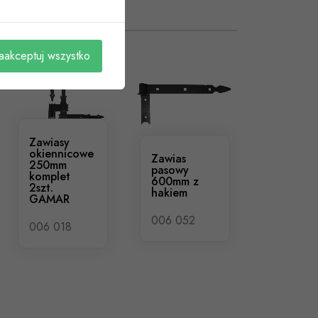
aakceptuj wszystko
Zawiasy
okiennicowe
Zawias
250mm
pasowy
komplet
600mm z
2szt.
hakiem
GAMAR
006 052
006 018