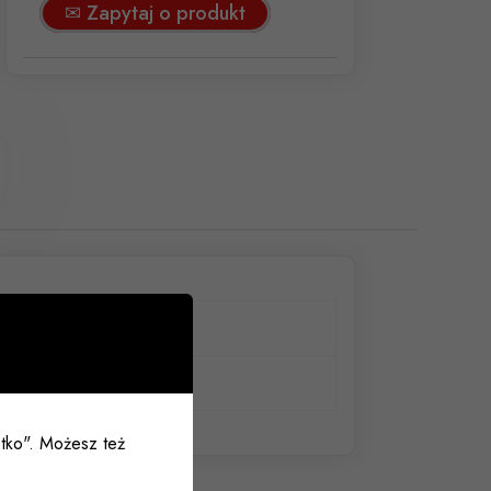
✉ Zapytaj o produkt
200mm
Czarny
ystko". Możesz też