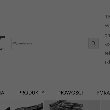
T
Wr
pn
ko
te
sk
TA
PRODUKTY
NOWOŚCI
PORA