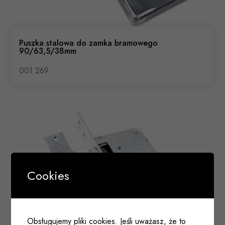
Puszka stalowa do zamka bramowego
90/63,5/38mm
001 269
Cookies
Obsługujemy pliki cookies. Jeśli uważasz, że to