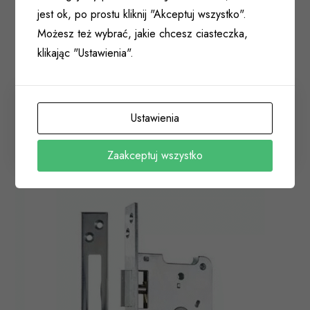
jest ok, po prostu kliknij "Akceptuj wszystko".
Możesz też wybrać, jakie chcesz ciasteczka,
klikając "Ustawienia".
Zamek rolkowy bramowy pod wkład PAMA 63,5mm
Ustawienia
ocynk srebrny
001 044
Zaakceptuj wszystko