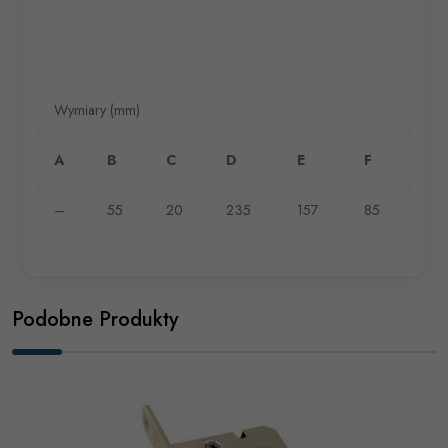
Wymiary (mm)
A
B
C
D
E
F
–
55
20
235
157
85
Podobne Produkty