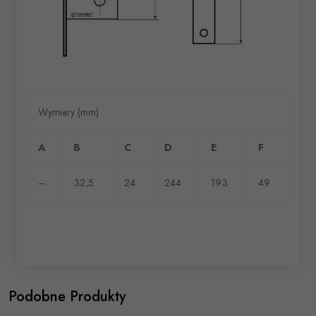
Wymiary (mm)
A
B
C
D
E
F
–
32,5
24
244
193
49
Podobne Produkty