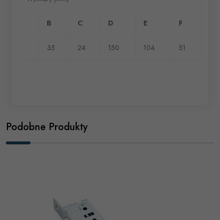
B
C
D
E
F
35
24
150
104
51
Podobne Produkty