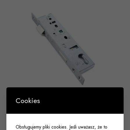
Cookies
Zamek 92/30/24/9 NEMEF ASSA-ABLOY 0432
PANIK typu “D” do drzwi przeciwpożarowych
ewakuacyjnych prawy ocynk srebrny
Obsługujemy pliki cookies. Jeśli uważasz, że to
001 614