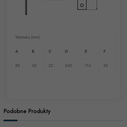
Wymiary (mm)
A
B
C
D
E
F
85
35
22
240
174
52
Podobne Produkty