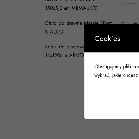
150x5,0mm MILWAUKEE
Dłuto do drewna płaskie 18mm
STALCO
Cookies
Kołek do rusztowań WRK
14x120mm ARVEX
Obsługujemy pliki coo
wybrać, jakie chcesz 