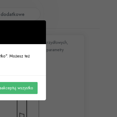
e dodatkowe
ndardowych drzwi jednoskrzydłowych,
odnie z normą EN 15804, parametry
ystko". Możesz też
aakceptuj wszystko