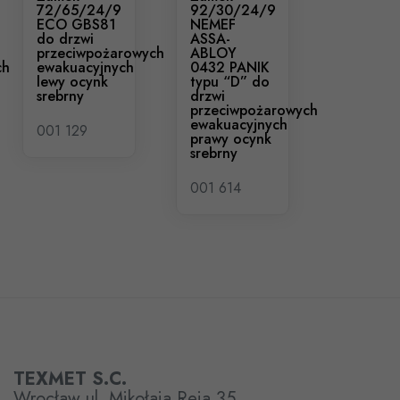
72/65/24/9
92/30/24/9
ECO GBS81
NEMEF
do drzwi
ASSA-
przeciwpożarowych
ABLOY
ch
ewakuacyjnych
0432 PANIK
lewy ocynk
typu “D” do
srebrny
drzwi
przeciwpożarowych
ewakuacyjnych
001 129
prawy ocynk
srebrny
001 614
TEXMET S.C.
Wrocław ul. Mikołaja Reja 35