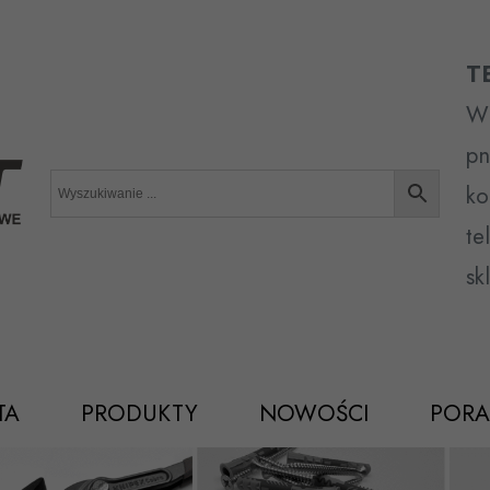
T
Wr
pn
ko
te
sk
TA
PRODUKTY
NOWOŚCI
PORA