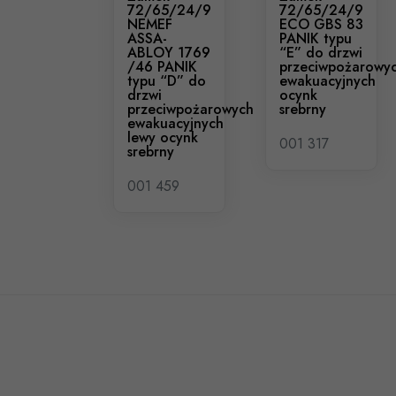
72/65/24/9
72/65/24/9
NEMEF
ECO GBS 83
ASSA-
PANIK typu
ABLOY 1769
“E” do drzwi
/46 PANIK
przeciwpożarowy
typu “D” do
ewakuacyjnych
drzwi
ocynk
przeciwpożarowych
srebrny
ewakuacyjnych
lewy ocynk
001 317
srebrny
001 459