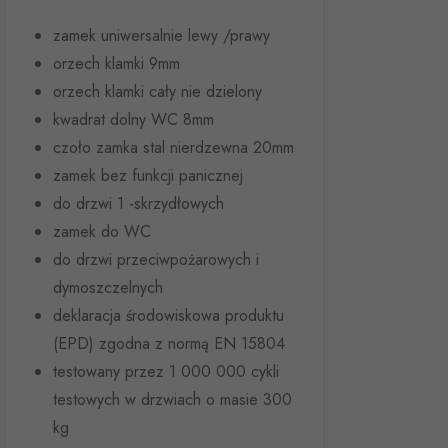
zamek uniwersalnie lewy /prawy
orzech klamki 9mm
orzech klamki cały nie dzielony
kwadrat dolny WC 8mm
czoło zamka stal nierdzewna 20mm
zamek bez funkcji panicznej
do drzwi 1 -skrzydłowych
zamek do WC
do drzwi przeciwpożarowych i
dymoszczelnych
deklaracja środowiskowa produktu
(EPD) zgodna z normą EN 15804
testowany przez 1 000 000 cykli
testowych w drzwiach o masie 300
kg