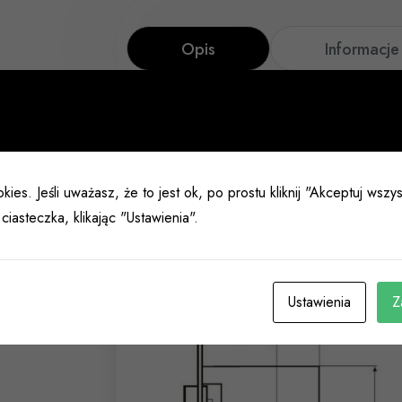
Opis
Informacj
Zamek łazienkowy OneSystem N1001 do sta
deklaracja środowiskowa produktu (EPD) zg
kies. Jeśli uważasz, że to jest ok, po prostu kliknij "Akceptuj wsz
właściwe dla artykułu.
ciasteczka, klikając "Ustawienia".
Ustawienia
Z