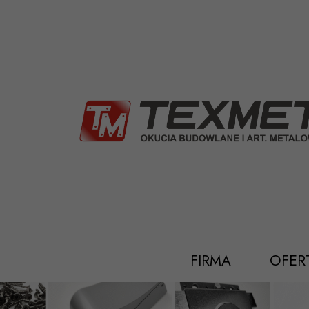
Przejdź
do
treści
FIRMA
OFER