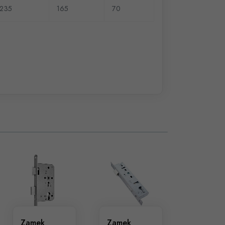
235
165
70
Zamek
Zamek