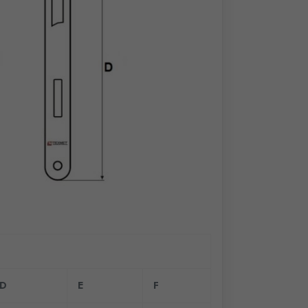
D
E
F