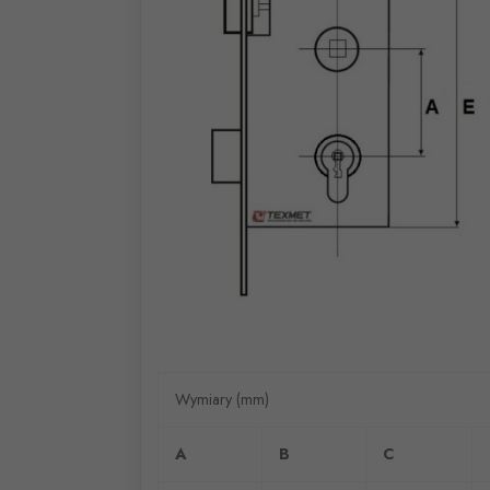
Wymiary (mm)
A
B
C