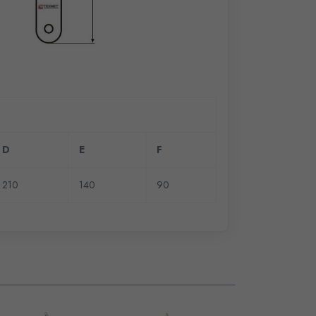
D
E
F
210
140
90