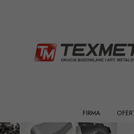
Przejdź
do
treści
FIRMA
OFER