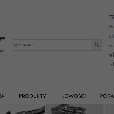
T
Wr
pn
ko
te
sk
TA
PRODUKTY
NOWOŚCI
PORA