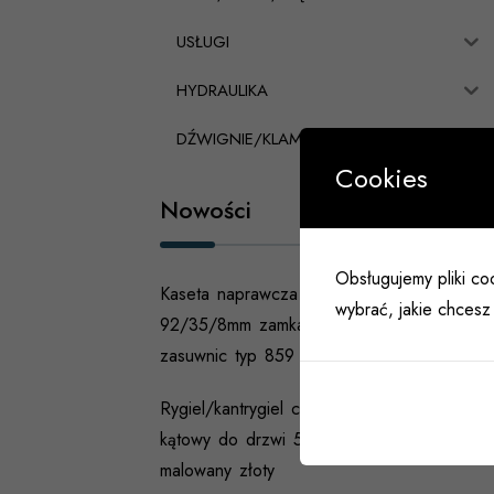
USŁUGI
HYDRAULIKA
DŹWIGNIE/KLAMKI PANICZNE
Cookies
Nowości
Obsługujemy pliki coo
Kaseta naprawcza FUHR
wybrać, jakie chcesz 
92/35/8mm zamka głównego
zasuwnic typ 859
Rygiel/kantrygiel czołowy
kątowy do drzwi 500 x25mm
malowany złoty