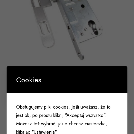
Cookies
Zamek 70/50 REMOR RECZ typ 018 lewy INOX
stal nierdzewna
001 336
Obsługujemy pliki cookies. Jeśli uważasz, że to
jest ok, po prostu kliknij "Akceptuj wszystko".
Możesz też wybrać, jakie chcesz ciasteczka,
klikając "Ustawienia".