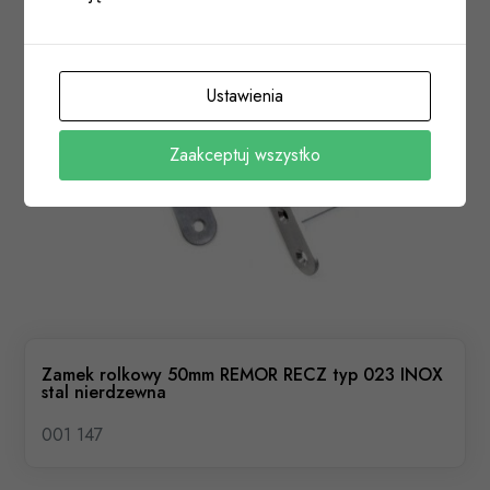
Ustawienia
Zaakceptuj wszystko
Zamek rolkowy 50mm REMOR RECZ typ 023 INOX
stal nierdzewna
001 147