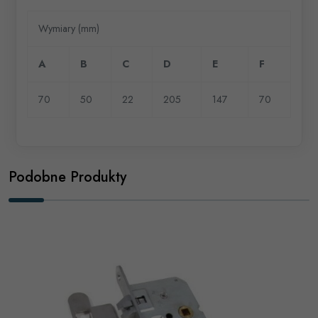
Wymiary (mm)
A
B
C
D
E
F
70
50
22
205
147
70
Podobne Produkty