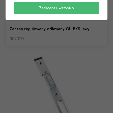
Zaakceptuj wszystko
Zaczep regulowany odlewany GU BKS lewy
007 077