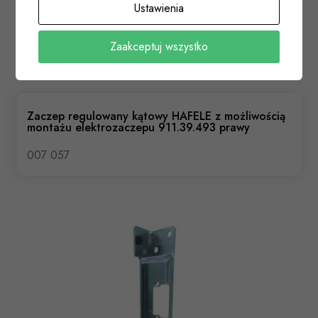
Ustawienia
Zaakceptuj wszystko
Zaczep regulowany kątowy HAFELE z możliwością
montażu elektrozaczepu 911.39.493 prawy
007 057