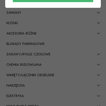
ELEKTROZACZEPY
ZAWIASY
KŁÓDKI
AKCESORIA RÓŻNE
BLOKADY PARKINGOWE
ZASUWY/RYGLE CZOŁOWE
CHEMIA BUDOWLANA
WKRĘTY/ŁĄCZNIKI CIESIELSKIE
NARZĘDZIA
ELEKTRYKA