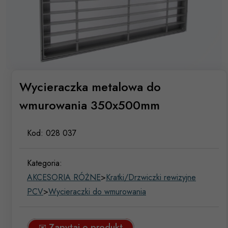
Wycieraczka metalowa do
wmurowania 350x500mm
Kod:
028 037
Kategoria:
AKCESORIA RÓŻNE
>
Kratki/Drzwiczki rewizyjne
PCV
>
Wycieraczki do wmurowania
✉ Zapytaj o produkt