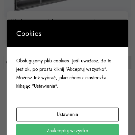
Wycieraczka metalowa do wmurowania
400x600mm
Cookies
028 036
Obsługujemy pliki cookies. Jeśli uważasz, że to
jest ok, po prostu kliknij "Akceptuj wszystko".
Możesz też wybrać, jakie chcesz ciasteczka,
ZAMKI
klikając "Ustawienia".
SAMOZAMYKACZE/SIŁOWNIKI
WKŁADKI
Ustawienia
KLAMKI/POCHWYTY DRZWIOWE
Zaakceptuj wszystko