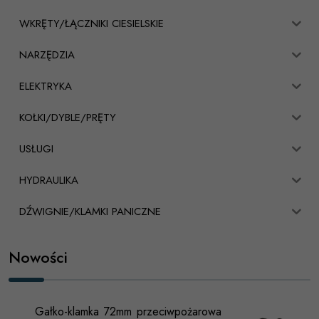
WKRĘTY/ŁĄCZNIKI CIESIELSKIE
NARZĘDZIA
ELEKTRYKA
KOŁKI/DYBLE/PRĘTY
USŁUGI
HYDRAULIKA
DŹWIGNIE/KLAMKI PANICZNE
Nowości
Gałko-klamka 72mm przeciwpożarowa