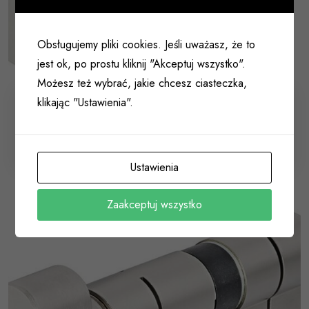
Obsługujemy pliki cookies. Jeśli uważasz, że to
jest ok, po prostu kliknij "Akceptuj wszystko".
Możesz też wybrać, jakie chcesz ciasteczka,
klikając "Ustawienia".
Wkład zamka z gałką G30/55 KD10 firmy ABUS
atestowany klasy C
003 129
Ustawienia
Zaakceptuj wszystko