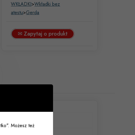
WKŁADKI
>
Wkładki bez
atestu
>
Gerda
✉ Zapytaj o produkt
tronie 30mm
ystko". Możesz też