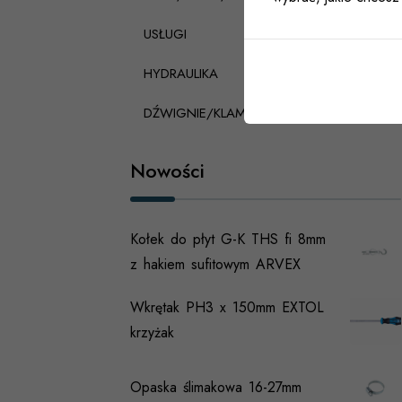
USŁUGI
HYDRAULIKA
DŹWIGNIE/KLAMKI PANICZNE
Nowości
Kołek do płyt G-K THS fi 8mm
z hakiem sufitowym ARVEX
Wkrętak PH3 x 150mm EXTOL
krzyżak
Opaska ślimakowa 16-27mm