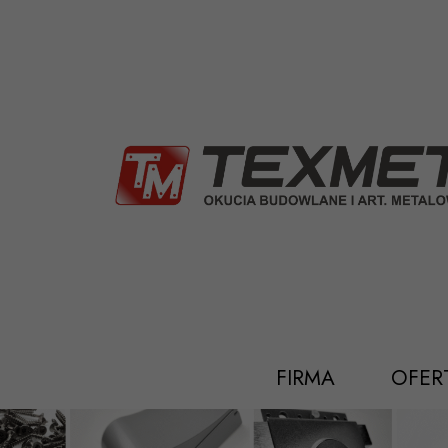
Przejdź
do
treści
FIRMA
OFER