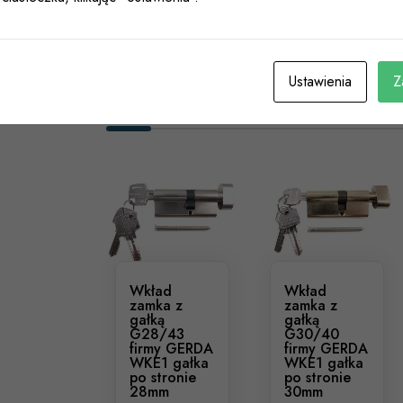
Kolor
Mosiądz 3 klucze
Ustawienia
Z
Podobne Produkty
Wkład
Wkład
zamka z
zamka z
gałką
gałką
G28/43
G30/40
firmy GERDA
firmy GERDA
WKE1 gałka
WKE1 gałka
po stronie
po stronie
28mm
30mm