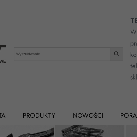
T
Wr
pn
ko
te
sk
TA
PRODUKTY
NOWOŚCI
PORA