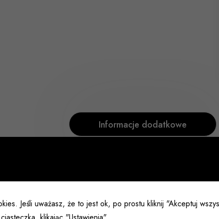
Informacje dodatkowe
Rozmiar
G30/35 gałka po s
kies. Jeśli uważasz, że to jest ok, po prostu kliknij "Akceptuj wsz
ciasteczka, klikając "Ustawienia".