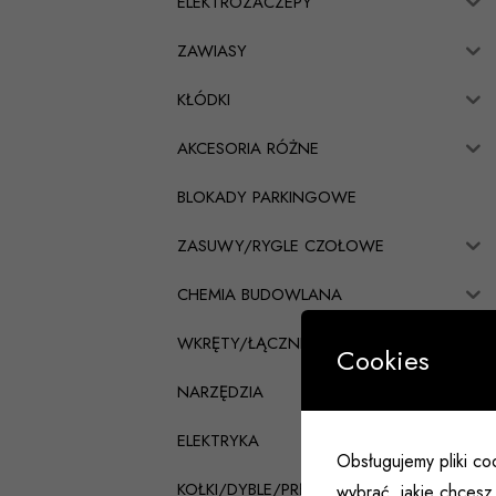
ELEKTROZACZEPY
ZAWIASY
KŁÓDKI
AKCESORIA RÓŻNE
BLOKADY PARKINGOWE
ZASUWY/RYGLE CZOŁOWE
CHEMIA BUDOWLANA
WKRĘTY/ŁĄCZNIKI CIESIELSKIE
Cookies
NARZĘDZIA
ELEKTRYKA
Obsługujemy pliki coo
KOŁKI/DYBLE/PRĘTY
wybrać, jakie chcesz 