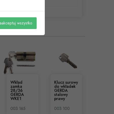
aakceptuj wszystko
Wkład
Klucz surowy
zamka
do wkładek
28/36
GERDA
GERDA
stalowy
WKE1
prawy
003 165
003 100