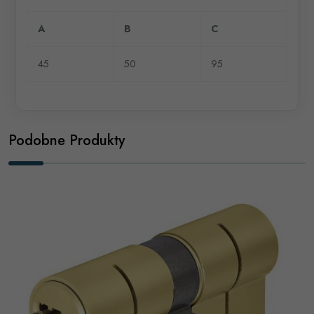
A
B
C
45
50
95
Podobne Produkty