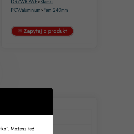
DRZWIOWE
>
Klamki
PCV/aluminium
>
Fam 240mm
✉ Zapytaj o produkt
90/240mm
ystko". Możesz też
rąz