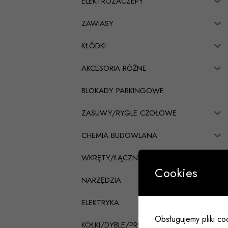
ELEKTROZACZEPY
ZAWIASY
KŁÓDKI
AKCESORIA RÓŻNE
BLOKADY PARKINGOWE
ZASUWY/RYGLE CZOŁOWE
CHEMIA BUDOWLANA
WKRĘTY/ŁĄCZNIKI CIESIELSKIE
Cookies
NARZĘDZIA
ELEKTRYKA
Obsługujemy pliki coo
KOŁKI/DYBLE/PRĘTY