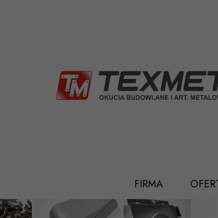
Przejdź
do
treści
FIRMA
OFER