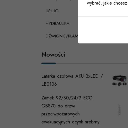
wybrać, jakie chcesz 
USŁUGI
HYDRAULIKA
DŹWIGNIE/KLAMKI PANICZNE
Nowości
Latarka czołowa AKU 3xLED /
LB0106
Zamek 92/30/24/9 ECO
GBS70 do drzwi
przeciwpożarowych
ewakuacyjnych ocynk srebrny