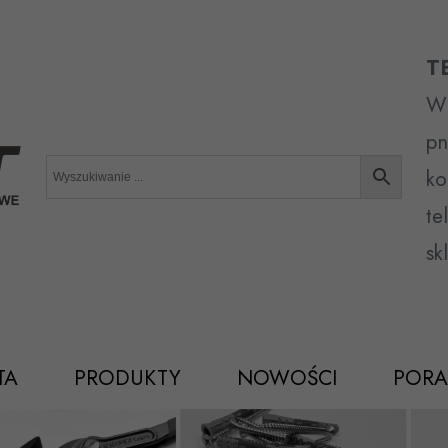
T
Wr
pn
ko
te
sk
TA
PRODUKTY
NOWOŚCI
PORA