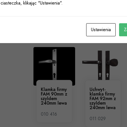
ciasteczka, klikając "Ustawienia".
Podobne Produkty
Ustawienia
Z
Klamka firmy
Uchwyt-
FAM 90mm z
klamka firmy
szyldem
FAM 92mm z
240mm lewa
szyldem
240mm lewa
010 416
011 029