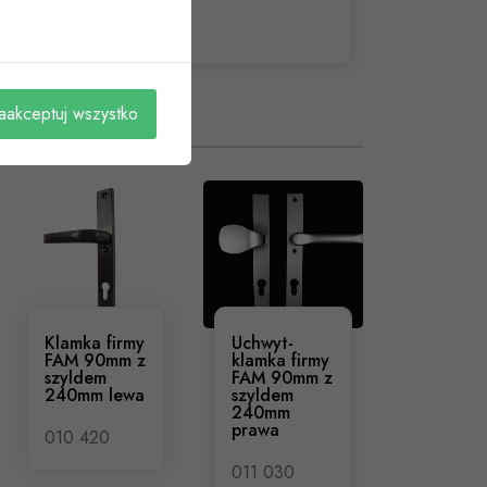
aakceptuj wszystko
Klamka firmy
Uchwyt-
FAM 90mm z
klamka firmy
szyldem
FAM 90mm z
240mm lewa
szyldem
240mm
prawa
010 420
011 030