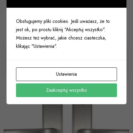
Obsługujemy pliki cookies. Jeśli uważasz, że to
jest ok, po prostu kliknij "Akceptuj wszystko".
Możesz też wybrać, jakie chcesz ciasteczka,
klikając "Ustawienia".
Klamka firmy AXA typ NIAGARA 90mm na wkład
bębenkowy do drzwi zewnętrznych
010 198
Ustawienia
Zaakceptuj wszystko