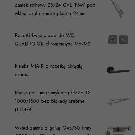
Zamek rolkowy 25/24 CVL 194V pod
wkład czoło zamka płaskie 24mm
Rozetki kwadratowe do WC
QUADRO-QR chrom/satyna M6/M9
Klamka MIA-R z rozetką okrągłą
czarna
Ramię do samozamykacza GEZE TS
1000/1500 bez blokady srebrne
(101878)
Wkład zamka z gałką G45/30 firmy