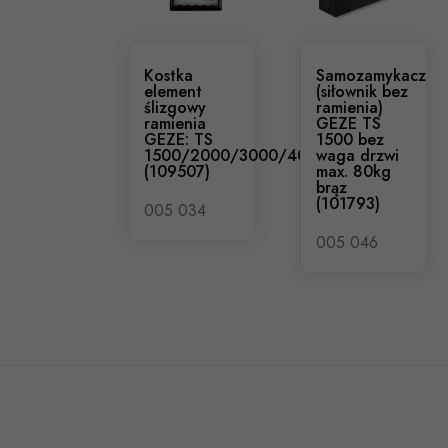
Kostka
Samozamykacz
element
(siłownik bez
ślizgowy
ramienia)
ramienia
GEZE TS
GEZE: TS
1500 bez
1500/2000/3000/4000/5000
waga drzwi
(109507)
max. 80kg
brąz
(101793)
005 034
005 046