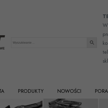
T
Wr
pn
ko
te
sk
TA
PRODUKTY
NOWOŚCI
PORA