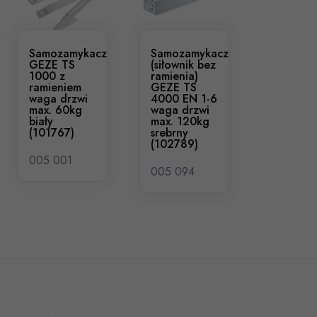
Samozamykacz
Samozamykacz
GEZE TS
(siłownik bez
1000 z
ramienia)
ramieniem
GEZE TS
waga drzwi
4000 EN 1-6
max. 60kg
waga drzwi
biały
max. 120kg
(101767)
srebrny
(102789)
005 001
005 094