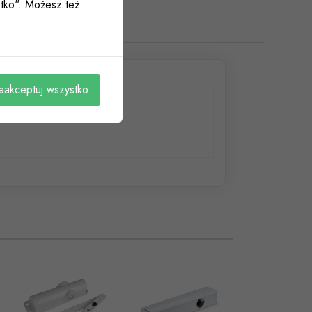
ystko". Możesz też
aakceptuj wszystko
29682