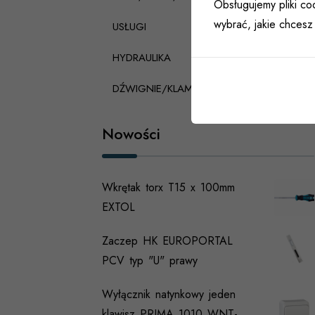
Obsługujemy pliki coo
wybrać, jakie chcesz 
USŁUGI
HYDRAULIKA
DŹWIGNIE/KLAMKI PANICZNE
Nowości
Wkrętak torx T15 x 100mm
EXTOL
Zaczep HK EUROPORTAL
PCV typ "U" prawy
Wyłącznik natynkowy jeden
klawisz PRIMA 1010 WNT-