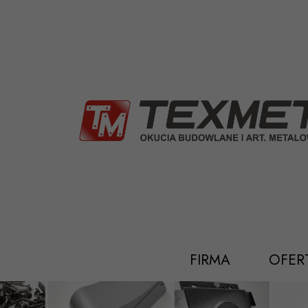
Przejdź
do
treści
FIRMA
OFER