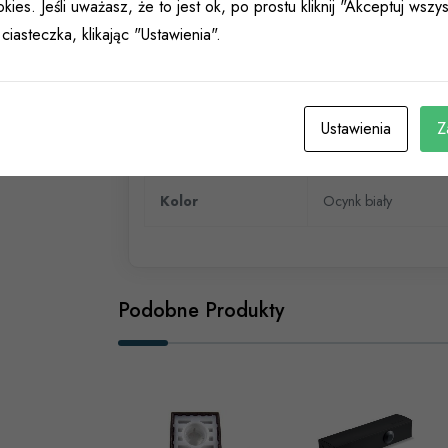
Informacje dodatkowe
kies. Jeśli uważasz, że to jest ok, po prostu kliknij "Akceptuj wsz
ciasteczka, klikając "Ustawienia".
Ustawienia
Z
Typ
Index katalogowy 0
Kolor
Ocynk biały
Podobne Produkty