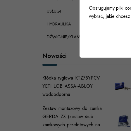
Obsługujemy pliki coo
USŁUGI
wybrać, jakie chcesz 
HYDRAULIKA
DŹWIGNIE/KLAMKI PANICZNE
Nowości
Kłódka ryglowa KTZ75YPCV
YETI LOB ASSA-ABLOY
wodoodporna
Zestaw montażowy do zamka
GERDA ZX (zestaw śrub
zamkowych przelotowych na