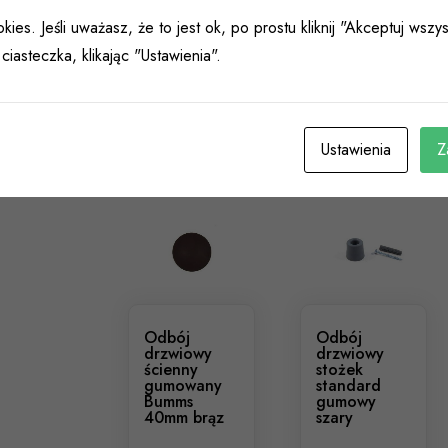
Kolor
Czarny
kies. Jeśli uważasz, że to jest ok, po prostu kliknij "Akceptuj wsz
ciasteczka, klikając "Ustawienia".
Podobne Produkty
Ustawienia
Z
Odbój
Odbój
drzwiowy
drzwiowy
ścienny
stożek
gumowany
standard
Bumms
gumowy
40mm brąz
szary