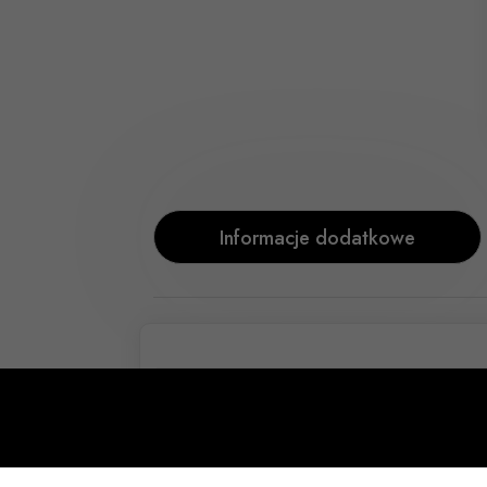
Informacje dodatkowe
Typ
Gumowy
Rozmiar
szer.48mm, 