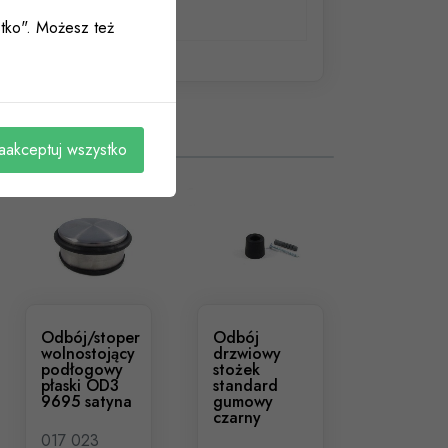
ystko". Możesz też
aakceptuj wszystko
Odbój/stoper
Odbój
wolnostojący
drzwiowy
podłogowy
stożek
płaski OD3
standard
9695 satyna
gumowy
czarny
017 023