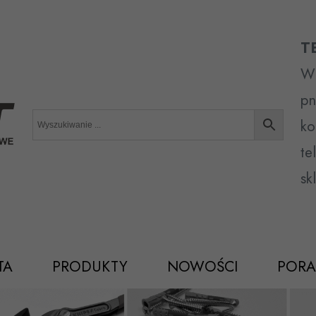
T
Wr
pn
ko
te
sk
TA
PRODUKTY
NOWOŚCI
PORA