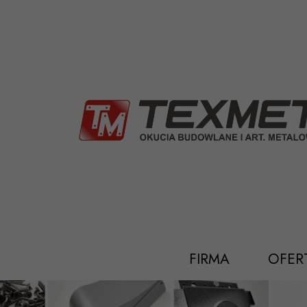
Przejdź
do
treści
FIRMA
OFER