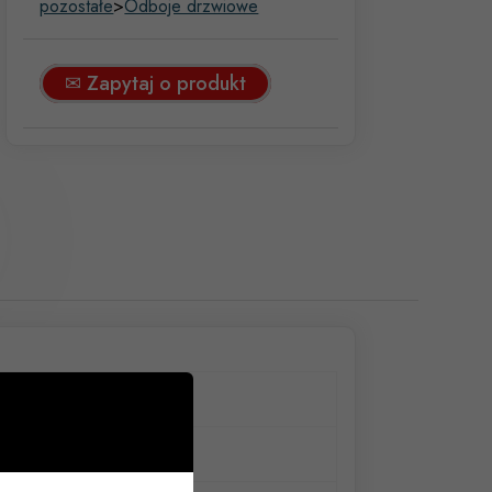
pozostałe
>
Odboje drzwiowe
✉ Zapytaj o produkt
Wys.60mm