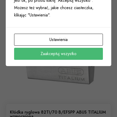
jest ok, po prostu kliknij "Akceptuj wszystko".
Możesz też wybrać, jakie chcesz ciasteczka,
klikając "Ustawienia".
Ustawienia
Zaakceptuj wszystko
Kłódka ryglowa 82TI/70 B/EFSPP ABUS TITALIUM
wzmocniona