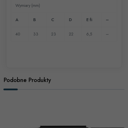
Wymiary (mm)
A
B
C
D
E fi
–
40
33
23
22
6,5
–
Podobne Produkty