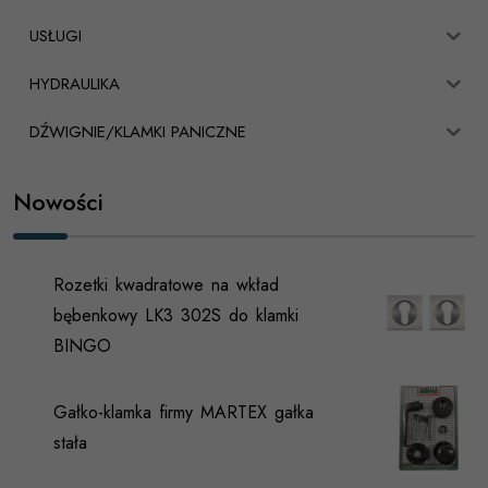
USŁUGI
HYDRAULIKA
DŹWIGNIE/KLAMKI PANICZNE
Nowości
Rozetki kwadratowe na wkład
bębenkowy LK3 302S do klamki
BINGO
Gałko-klamka firmy MARTEX gałka
stała