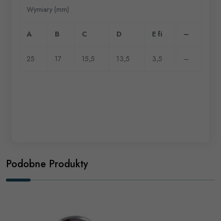
Wymiary (mm)
A
B
C
D
E fi
–
25
17
15,5
13,5
3,5
–
Podobne Produkty