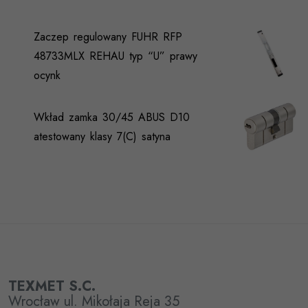
Zaczep regulowany FUHR RFP
48733MLX REHAU typ “U” prawy
ocynk
Wkład zamka 30/45 ABUS D10
atestowany klasy 7(C) satyna
TEXMET S.C.
Wrocław ul. Mikołaja Reja 35