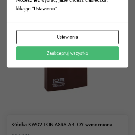
Możesz też wybrać, jakie chcesz ciasteczka,
klikając "Ustawienia".
Ustawienia
Zaakceptuj wszystko
Kłódka KW02 LOB ASSA-ABLOY wzmocniona