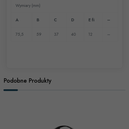
Wymiary (mm)
A
B
C
D
E fi
–
75,5
59
37
40
12
–
Podobne Produkty