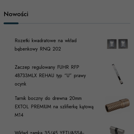
Nowości
Rozetki kwadratowe na wkład
bębenkowy RNQ 202
Zaczep regulowany FUHR RFP
48733MLX REHAU typ “U” prawy
ocynk
Tarnik boczny do drewna 20mm
EXTOL PREMIUM na szlifierkę kątową
M14
Wkład zamka 35/45 YETI/ASSA-