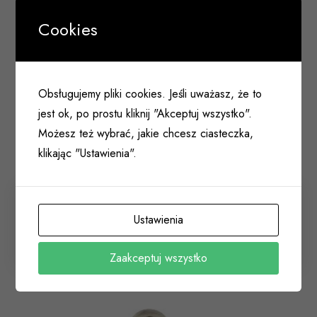
Cookies
Obsługujemy pliki cookies. Jeśli uważasz, że to
jest ok, po prostu kliknij "Akceptuj wszystko".
Możesz też wybrać, jakie chcesz ciasteczka,
klikając "Ustawienia".
Klamka PRESTO 72mm na wkład z szyldem długim
Ustawienia
nikiel/satyna M6/M9
010 194
Zaakceptuj wszystko