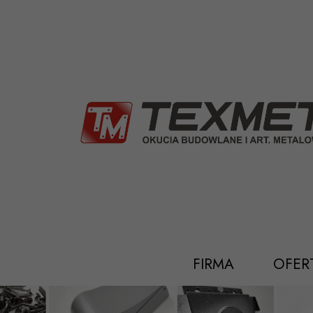
Przejdź
do
treści
FIRMA
OFER