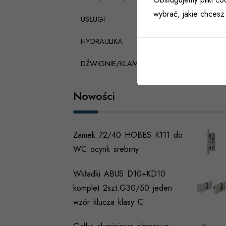
wybrać, jakie chcesz 
USŁUGI
HYDRAULIKA
DŹWIGNIE/KLAMKI PANICZNE
Nowości
Zamek 72/40 HOBES K111 do
WC ocynk srebrny
Wkładki ABUS D10+KD10
komplet 2szt.G30/50 jeden
wzór klucza klasy C