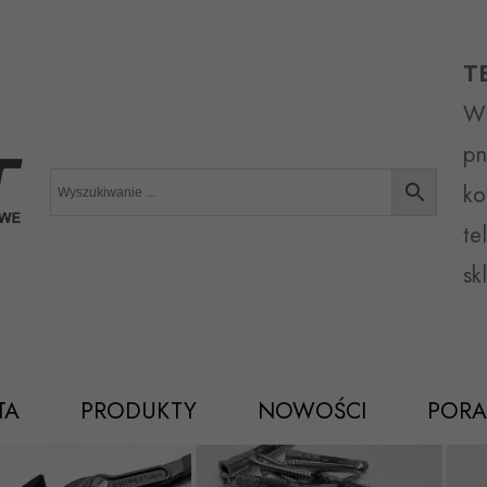
T
Wr
pn
ko
te
sk
TA
PRODUKTY
NOWOŚCI
PORA