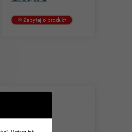
✉ Zapytaj o produkt
WC
72mm
ystko". Możesz też