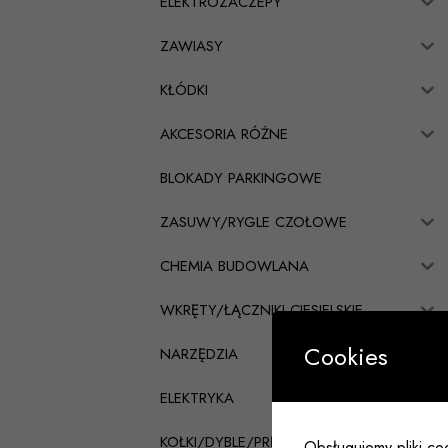
ELEKTROZACZEPY
ZAWIASY
KŁÓDKI
AKCESORIA RÓŻNE
BLOKADY PARKINGOWE
ZASUWY/RYGLE CZOŁOWE
CHEMIA BUDOWLANA
WKRĘTY/ŁĄCZNIKI CIESIELSKIE
Cookies
NARZĘDZIA
ELEKTRYKA
KOŁKI/DYBLE/PRĘTY
Obsługujemy pliki coo