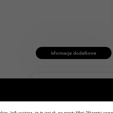
Informacje dodatkowe
Typ
Rozmiar
kies. Jeśli uważasz, że to jest ok, po prostu kliknij "Akceptuj wsz