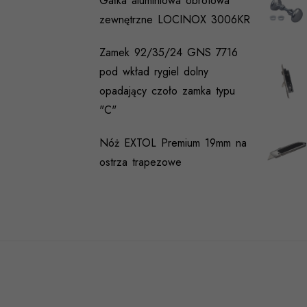
Gałka aluminiowa obrotowa
zewnętrzne LOCINOX 3006KR
Zamek 92/35/24 GNS 7716
pod wkład rygiel dolny
opadający czoło zamka typu
"C"
Nóż EXTOL Premium 19mm na
ostrza trapezowe