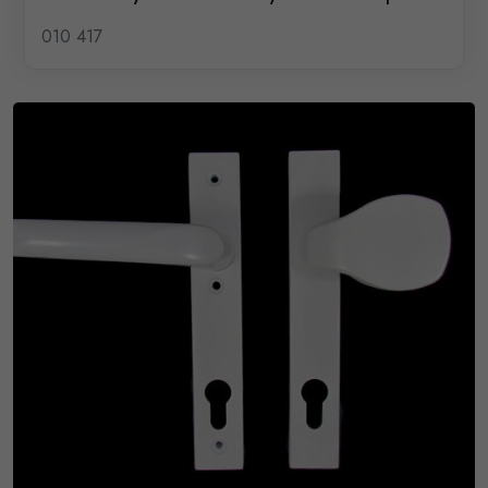
010 417