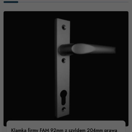
Klamka firmy FAM 92mm z szyldem 204mm prawa