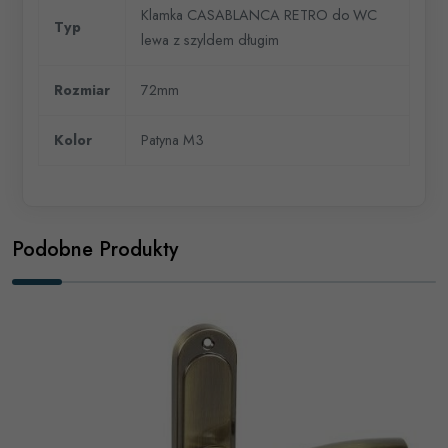
Klamka CASABLANCA RETRO do WC
Typ
lewa z szyldem długim
Rozmiar
72mm
Kolor
Patyna M3
Podobne Produkty