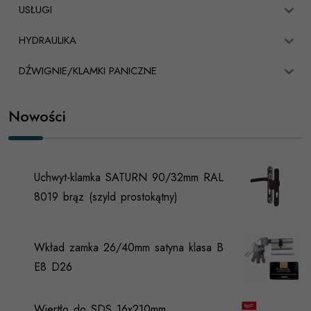
USŁUGI
HYDRAULIKA
DŹWIGNIE/KLAMKI PANICZNE
Nowości
Uchwyt-klamka SATURN 90/32mm RAL
8019 brąz (szyld prostokątny)
Wkład zamka 26/40mm satyna klasa B
E8 D26
Wiertło do SDS 16x210mm