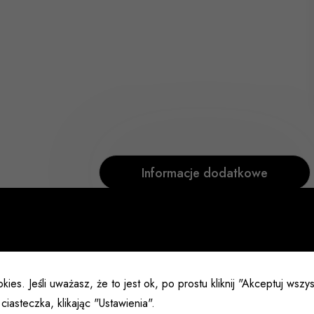
Informacje dodatkowe
Typ
Obrotowe
kies. Jeśli uważasz, że to jest ok, po prostu kliknij "Akceptuj wsz
ciasteczka, klikając "Ustawienia".
Kolor
Złoto malo