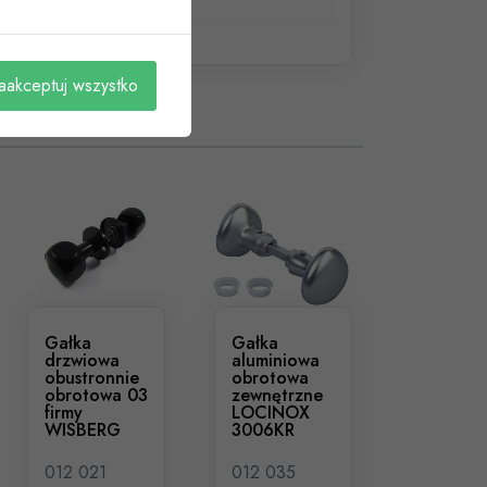
aakceptuj wszystko
Gałka
Gałka
drzwiowa
aluminiowa
obustronnie
obrotowa
obrotowa 03
zewnętrzne
firmy
LOCINOX
WISBERG
3006KR
012 021
012 035