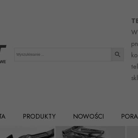
T
Wr
pn
ko
te
sk
TA
PRODUKTY
NOWOŚCI
PORA