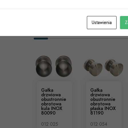
Ustawienia
Z
Podobne Produkty
Gałka
Gałka
drzwiowa
drzwiowa
obustronnie
obustronnie
obrotowa
obrotowa
kula INOX
płaska INOX
80090
81190
012 025
012 054