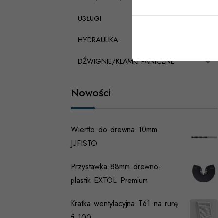
USŁUGI
HYDRAULIKA
DŹWIGNIE/KLAMKI PANICZNE
Nowości
Wiertło do drewna 10mm
JUFISTO
Przystawka 88mm drewno-
plastik EXTOL Premium
Kratka wentylacyjna T61 na rurę
fi 100