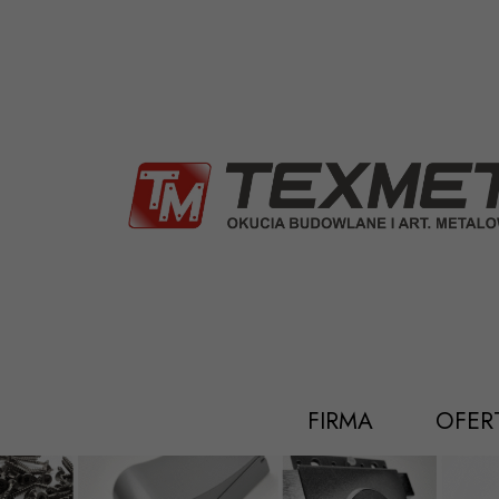
Przejdź
do
treści
FIRMA
OFER