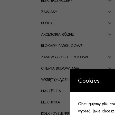
ELEKTROZACZEPY
ZAWIASY
KŁÓDKI
AKCESORIA RÓŻNE
BLOKADY PARKINGOWE
ZASUWY/RYGLE CZOŁOWE
CHEMIA BUDOWLANA
Cookies
WKRĘTY/ŁĄCZNIKI CIESIELSKIE
NARZĘDZIA
ELEKTRYKA
Obsługujemy pliki coo
wybrać, jakie chcesz 
KOŁKI/DYBLE/PRĘTY