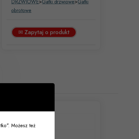
DRZWIOWE
>
Gałki drzwiowe
>
Gałki
obrotowe
✉ Zapytaj o produkt
ystko". Możesz też
wane