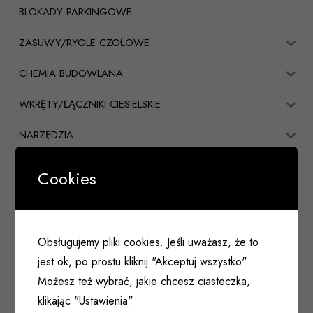
BLOKADY PARKINGOWE
ZASUWY/RYGLE CZOŁOWE
CHEMIA BUDOWLANA
WKRĘTY/ŁĄCZNIKI CIESIELSKIE
NARZĘDZIA
ELEKTRYKA
Cookies
KOŁKI/DYBLE/PRĘTY
USŁUGI
Obsługujemy pliki cookies. Jeśli uważasz, że to
HYDRAULIKA
jest ok, po prostu kliknij "Akceptuj wszystko".
Możesz też wybrać, jakie chcesz ciasteczka,
DŹWIGNIE/KLAMKI PANICZNE
klikając "Ustawienia".