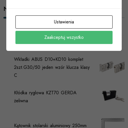
Nowości
Ustawienia
Kątownik ciesielski KP1 90x90x65mm
Zaakceptuj wszystko
DOMAX
Wkładki ABUS D10+KD10 komplet
2szt.G30/50 jeden wzór klucza klasy
C
Kłódka ryglowa KZT70 GERDA
żeliwna
Kątownik stolarski aluminiowy 250mm